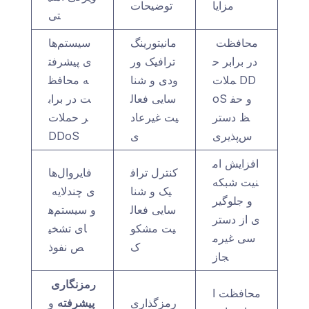
مزایا
توضیحات
تی
محافظت
مانیتورینگ
سیستم‌ها
در برابر ح
ترافیک ور
ی پیشرفت
ملات DD
ودی و شنا
ه محافظ
oS و حف
سایی فعال
ت در براب
ظ دستر
یت غیرعاد
ر حملات
س‌پذیری
ی
DDoS
افزایش ام
کنترل تراف
فایروال‌ها
نیت شبکه
یک و شنا
ی چندلایه
و جلوگیر
سایی فعال
و سیستم‌ه
ی از دستر
یت مشکو
ای تشخی
سی غیرم
ک
ص نفوذ
جاز
رمزنگاری
محافظت ا
رمزگذاری
پیشرفته
و